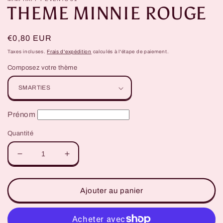
THEME MINNIE ROUGE
fenêtre
f
modale
m
Prix
€0,80 EUR
habituel
Taxes incluses.
Frais d'expédition
calculés à l'étape de paiement.
Composez votre thème
Prénom
Quantité
Réduire
Augmenter
la
la
quantité
quantité
de
de
Ajouter au panier
THEME
THEME
MINNIE
MINNIE
ROUGE
ROUGE